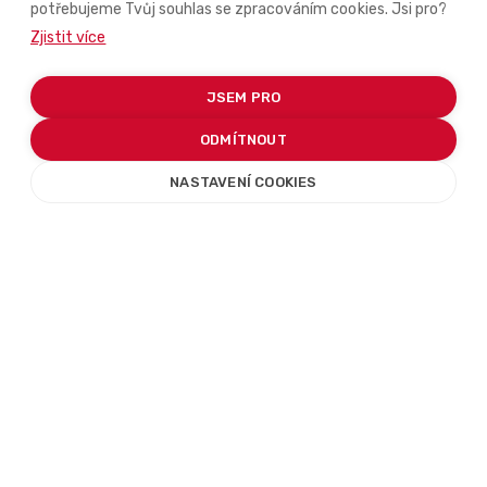
na tvoji zpětnou vazbu!
potřebujeme Tvůj souhlas se zpracováním cookies. Jsi pro?
Zjistit více
CHCI IREBOOK!
JSEM PRO
ODMÍTNOUT
NASTAVENÍ COOKIES