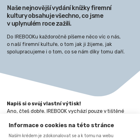
Naše nejnovější vydání knížky firemní
kultury obsahuje všechno, co jsme
v uplynulém roce zažili.
Do IREBOOKu každoročně píšeme něco víc o nás,
o naší firemní kultuře, o tom jak ji žijeme, jak
spolupracujeme i o tom, co se nám díky tomu daří.
Napiš si o svůj vlastní výtisk!
Ano, čteš dobře. IREBOOK vychází pouze v tištěné
podobě a my ti rádi zdarma jeden výtisk pošleme na
Informace o cookies na této stránce
tvoji adresu – nezapomeň nám ji připsat
do formuláře. Věříme, že se ti bude líbit a těšíme se
Naším krédem je zdokonalovat se a k tomu na webu