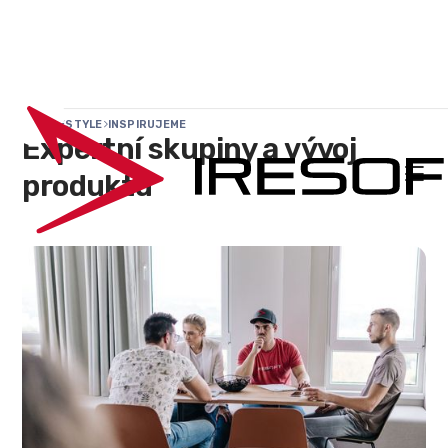
IRELIFESTYLE
INSPIRUJEME

Expertní skupiny a vývoj

produktu