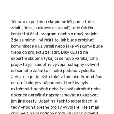
Témata expertních skupin se liší podle toho,
zdali-jde o „business as usual“, tedy údržbu
konkrétní části programu nebo o nový projekt.
Zde se mimo jiné řeší i to, jak bude probíhat
komunikace s uživateli nebo jaké výzkumy bude
třeba do projektu zařadit. Díky účasti na
expertní skupině týkající se nově vznikajícího
projektu je i samotný vývojář schopný ovlivnit
od samého začátku finální podobu výsledku.
Jeho role je důležitá také v tom usměrnit občas
ostatní kolegy v nápadech, které by byly
extrémně finančně nebo časově náročné nebo
dokonce nereálné naprogramovat a ukazovat
jim jiné cesty. Účast na těchto expertkách je
tedy vhodná přesně pro ty vývojáře, kteří mají
chuť ve finální podobě produktu něco ovlivnit.