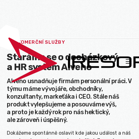
KOMERČNÍ SLUŽBY

Staráme se o docházkový

a HR systém Alveno
Alveno usnadňuje firmám personální práci. V
týmu máme vývojáře, obchodníky,
konzultanty, markeťáka i CEO. Stále náš
produkt vylepšujeme a posouváme výš,
a proto je každý rok pro nás hektický,
ale zároveň i úspěšný.
Dokážeme spontánně oslavit kde jakou událost a náš