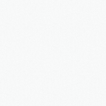
Lukáš
Martin
Iva
Petr