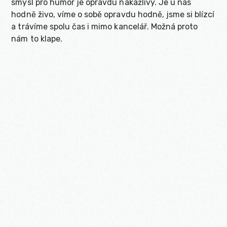
smysl pro humor je opravdu nakažlivý. Je u nás
hodně živo, víme o sobě opravdu hodně, jsme si blízcí
a trávíme spolu čas i mimo kancelář. Možná proto
nám to klape.
Martin
Viktor
Jirka
Michel
Petr
Jarda
Michal
Karel
Matěj

00:00
Tomáš
Dominik
Play
Mute
Pavel