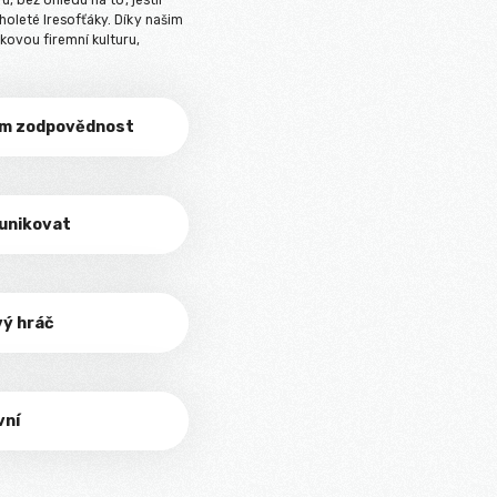
u, bez ohledu na to, jestli
oleté Iresofťáky. Díky našim
ovou firemní kulturu,
rám zodpovědnost
munikovat
vý hráč
vní