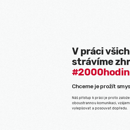
V práci všic
strávíme zh
#2000hodin
Chceme je prožít smysl
Náš přístup k práci je proto založ
oboustrannou komunikaci, vzájemn
vylepšovat a posouvat dopředu.