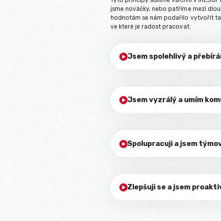
Tyto principy sdílíme všichni v IRESOFT
jsme nováčky, nebo patříme mezi dlouh
hodnotám se nám podařilo vytvořit tak
ve které je radost pracovat.
Jsem spolehlivý a přebí

Jsem vyzrálý a umím ko

Spolupracuji a jsem týmo

Zlepšuji se a jsem proakti
