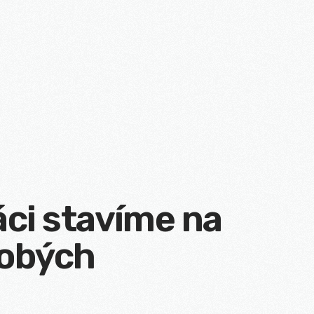
ci stavíme na
obých
h