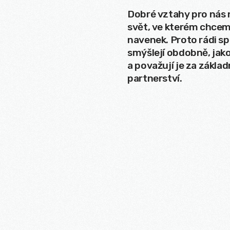
Dobré vztahy pro nás 
svět, ve kterém chceme
navenek. Proto rádi s
smýšlejí obdobně, jak
a považují je za zákl
0:00
partnerství.
Mute