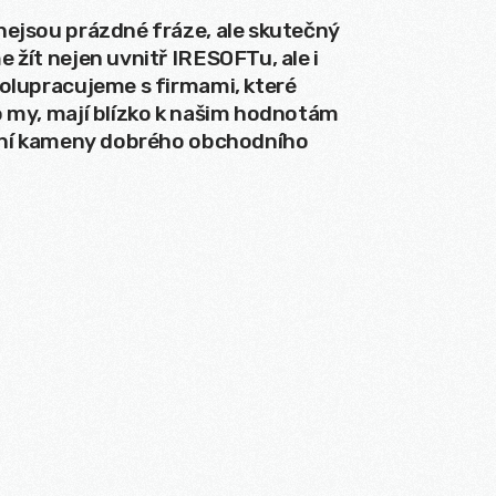
nejsou prázdné fráze, ale skutečný
 žít nejen uvnitř IRESOFTu, ale i
polupracujeme s firmami, které
o my, mají blízko k našim hodnotám
adní kameny dobrého obchodního