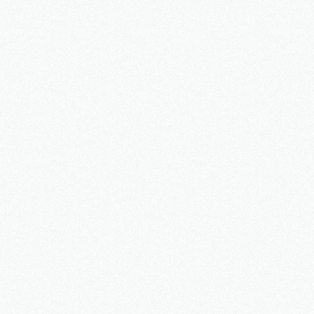
Dalibor
0

Play