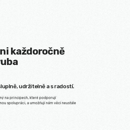
hni každoročně
ruba
uplně, udržitelně a s radostí.
ený na principech, které podporují
ou spolupráci, a umožňují nám věci neustále