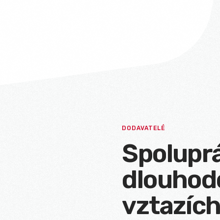
DODAVATELÉ
Spoluprá
dlouhod
vztazíc