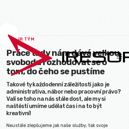
HR TÝM

Práce tady nám dává velkou

svobodu rozhodovat se o
tom, do čeho se pustíme
Takové ty každodenní záležitosti jako je
administrativa, nábor nebo pracovní právo?
Valí se toho na nás stále dost, ale my si
naštěstí umíme udělat čas i na to být
kreativní!
Neustále zlepšujeme jak naše služby, tak svoje