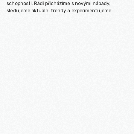
schopnosti. Rádi přicházíme s novými nápady,
sledujeme aktuální trendy a experimentujeme.
Renata
Lucie

Tereza
00:00
Play
Mute